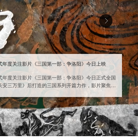
“百花”重归初绽地 光影闪耀北京城——第38届大众电影百花奖系列活动八月在京举行
一一座同年举办两次大型电影节展的城市：春天，北京
秋天，大众电影百花奖将收获荣耀。两大电影盛事交相
的电影之魂，为电影强国建设写下属于首都的精彩篇