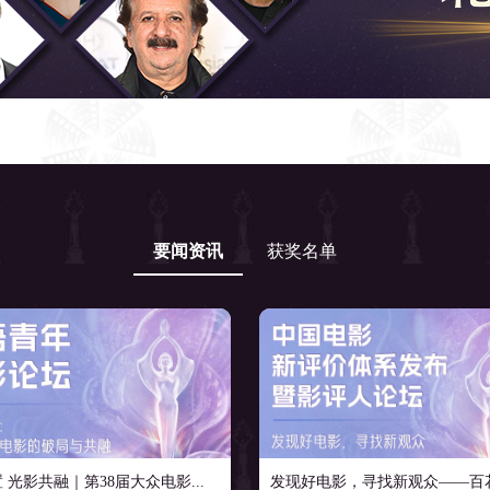
要闻资讯
获奖名单
 光影共融｜第38届大众电影...
发现好电影，寻找新观众——百花论