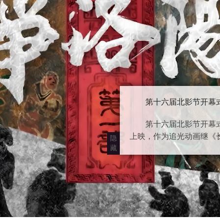
北京成为目前国内唯
国际电影节播种下光影；
隐
藏
辉映，共同点燃这座城市
章。