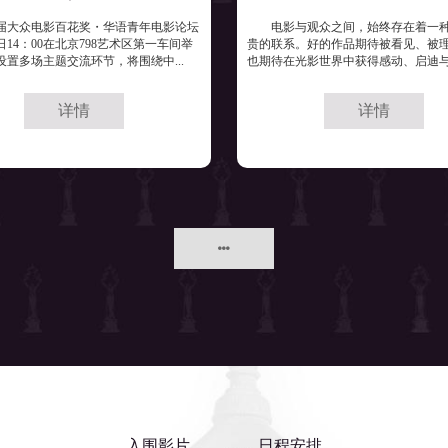
8届大众电影百花奖・华语青年电影论坛
电影与观众之间，始终存在着一
日14：00在北京798艺术区第一车间举
贵的联系。好的作品期待被看见、被
设置多场主题交流环节，将围绕中...
也期待在光影世界中获得感动、启迪与共
详情
详情
入围影片
日程安排