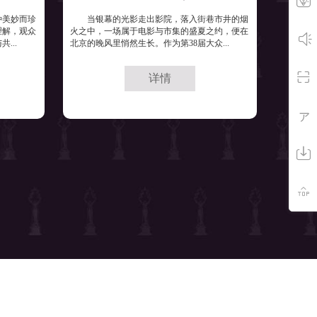
种美妙而珍
当银幕的光影走出影院，落入街巷市井的烟
理解，观众
火之中，一场属于电影与市集的盛夏之约，便在
...
北京的晚风里悄然生长。作为第38届大众...
详情
ァ
最佳影