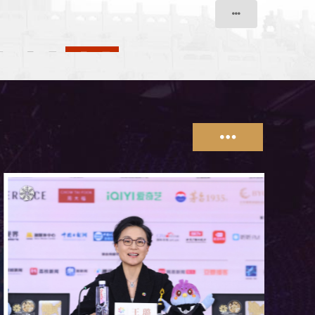
两人一生一狗
理想之
日
4月26日
5月20日
点
京三里屯英皇影院