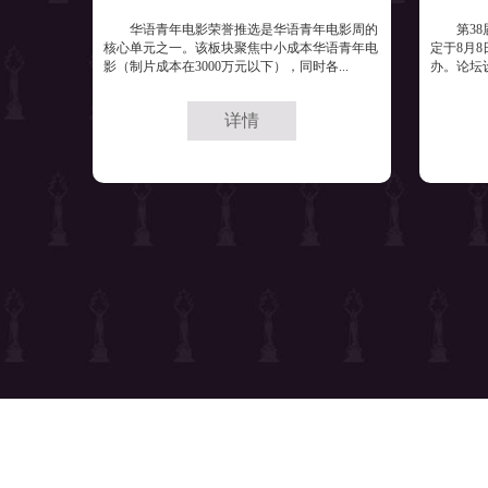
华语青年电影荣誉推选是华语青年电影周的
第3
核心单元之一。该板块聚焦中小成本华语青年电
定于8月8
影（制片成本在3000万元以下），同时各...
办。论坛
详情