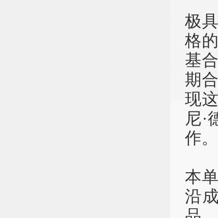
“
极
格
基
期
现
尼
作。
“
本
沿
品，