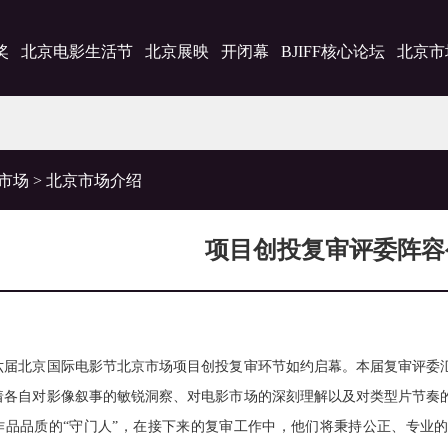
奖
北京电影生活节
北京展映
开闭幕
BJIFF核心论坛
北京市
市场
>
北京市场介绍
项目创投复审评委阵容
北京国际电影节北京市场项目创投复审环节如约启幕。本届复审评委汇
着各自对影像叙事的敏锐洞察、对电影市场的深刻理解以及对类型片节奏
作品品质的“守门人”，在接下来的复审工作中，他们将秉持公正、专业