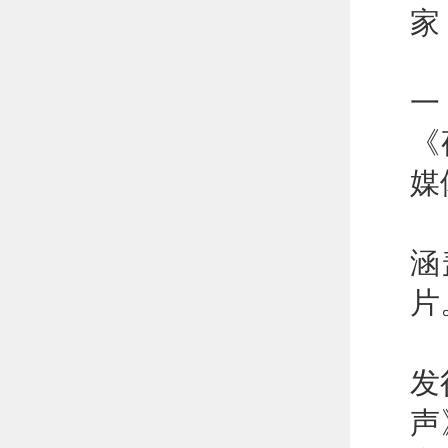
家
T
一
《
媒
9
涵
片
M
发
声