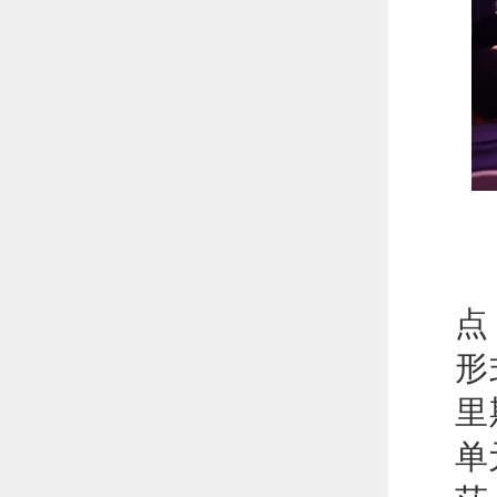
本
点
形
里
单