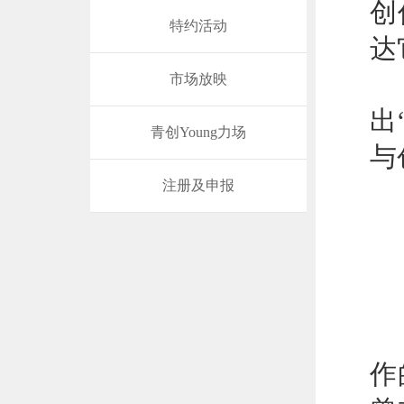
创
特约活动
达
今
市场放映
出
青创Young力场
与
注册及申报
4
电
作