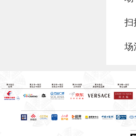
本
扫
*
场