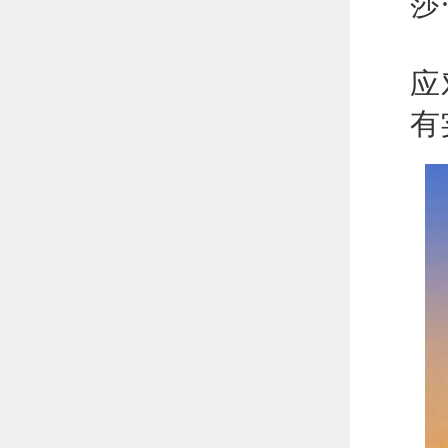
莎
从
应
有