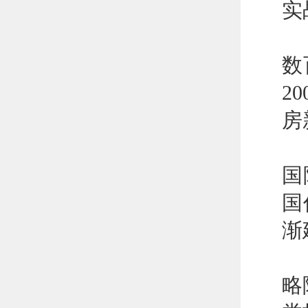
实
E
数
2
房
T
国
国
渐
五
略