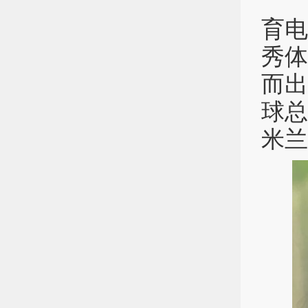
直
育电
秀
而
球
米兰