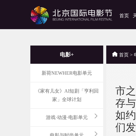
首页
电影+
首页
>
新荷NEWHER电影单元
当
市
《家有儿女》AI短剧「亨利回
家」全球计划
存与
如
游戏·动漫·电影单元
们发
电影与时尚单元