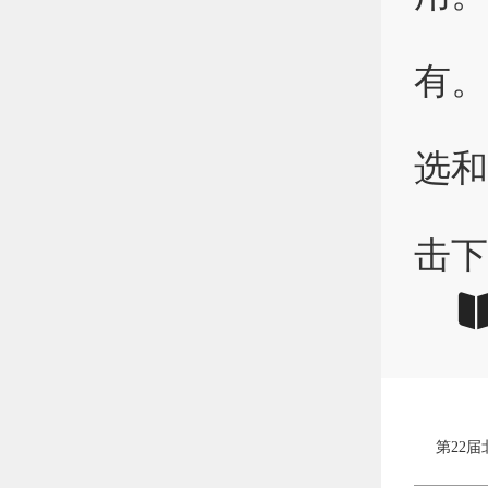
以
有。
诚
选和
附
击下
第22