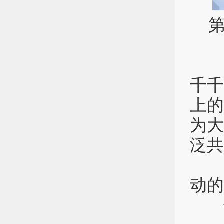
竞
千
上
为
泛共
无
动的