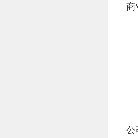
商
项
初
入
现
1
公