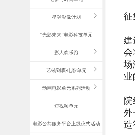
第
征
星瀚影像计划
作
“光影未来”电影科技单元
建
会
影人欢乐跑
场
艺镜到底·电影单元
业
我
动画电影单元系列活动
院
短视频单元
外
造
电影公共服务平台上线仪式活动