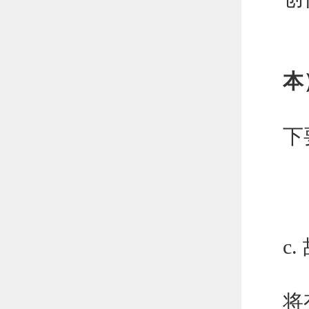
本
为
下
1
2
3
c
4
将