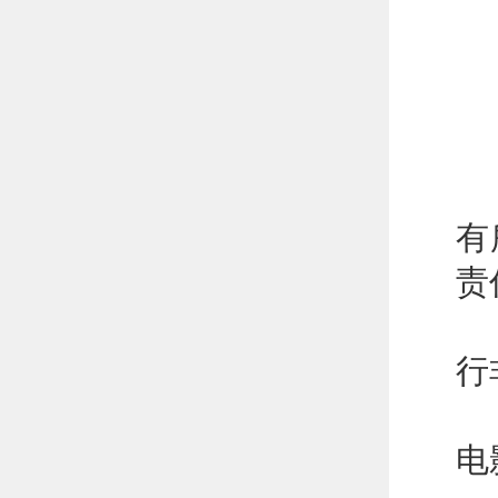
2
3
1
有
责
2
行
3
电