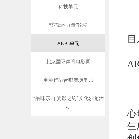
科技单元
1
“剪辑的力量”论坛
目
AIGC单元
2
北京国际体育电影周
A
3
电影作品合唱展演单元
4
“品味东西·光影之约”文化沙龙活
核
动
心
生
创