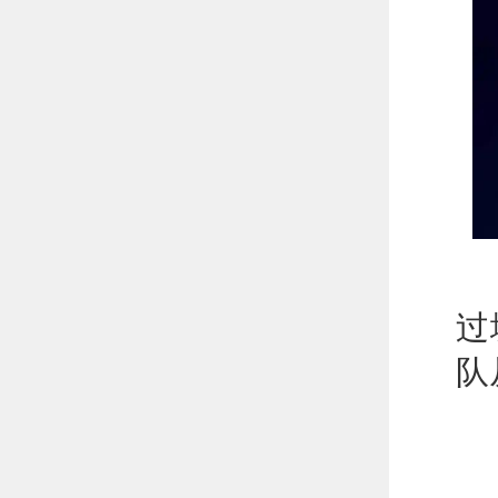
本
过
队
以