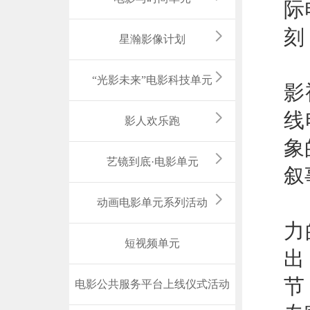
际
刻
星瀚影像计划
征
“光影未来”电影科技单元
影
线
影人欢乐跑
象
艺镜到底·电影单元
叙
经
动画电影单元系列活动
力
短视频单元
出
节
电影公共服务平台上线仪式活动