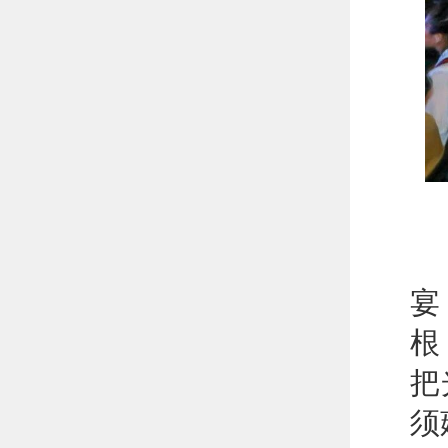
依
宴
根
把
须