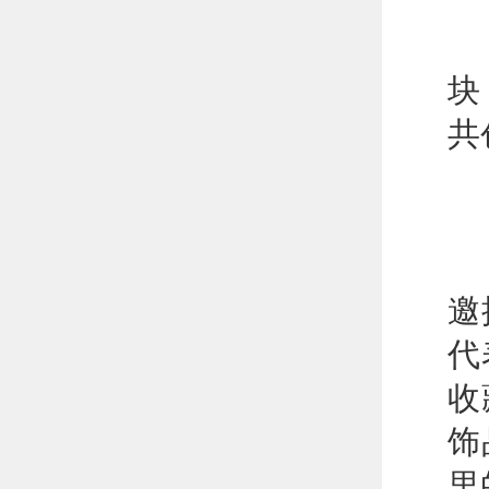
围
块
共
围
邀
代
收
饰
里