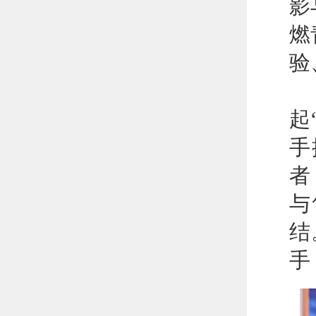
影
燃
验
在
起
手
者
与
结
手