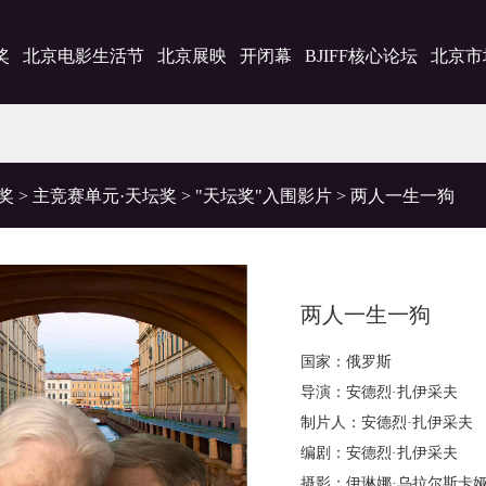
奖
北京电影生活节
北京展映
开闭幕
BJIFF核心论坛
北京市
奖
>
主竞赛单元·天坛奖
>
"天坛奖"入围影片
>
两人一生一狗
两人一生一狗
国家：俄罗斯
导演：安德烈·扎伊采夫
制片人：安德烈·扎伊采夫
编剧：安德烈·扎伊采夫
摄影：伊琳娜·乌拉尔斯卡