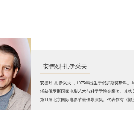
安德烈·扎伊采夫
安德烈·扎伊采夫 ，1975年出生于俄罗斯莫斯
斩获俄罗斯国家电影艺术与科学学院金鹰奖。其执导
第11届北京国际电影节最佳导演奖。代表作有《懒汉
II》（2023）等。