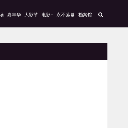
场
嘉年华
大影节
电影+
永不落幕
档案馆
娅