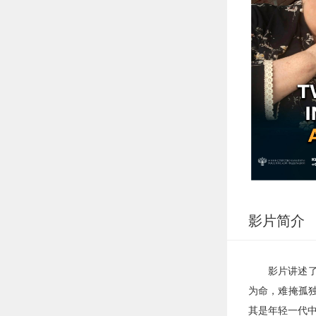
两
人
影片简介
一
影片讲述
生
为命，难掩孤
其是年轻一代