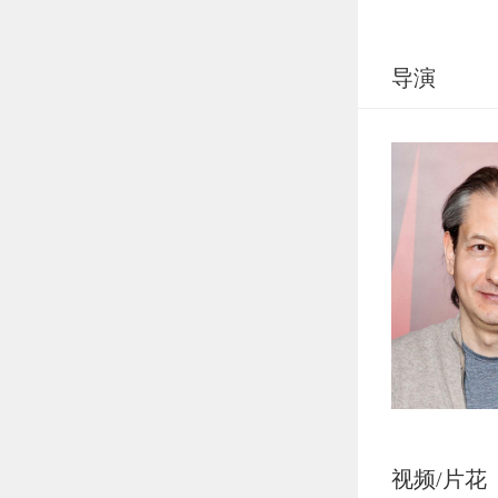
一
导演
狗
视频/片花