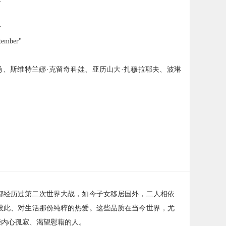
奇
ember"
扬、斯维特兰娜·克留奇科娃、亚历山大·扎穆拉耶夫、波琳
都经历过第二次世界大战，如今子女移居国外，二人相依
彼此、对生活那份纯粹的热爱。这些品质在当今世界，尤
些内心孤寂、渴望慰藉的人。